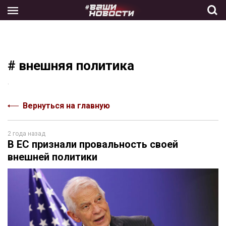
Skip
to
the
content
# внешняя политика
.
Вернуться на главную
2 года назад
В ЕС признали провальность своей
внешней политики