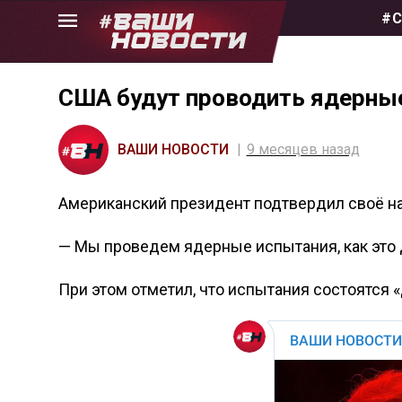
Skip
#С
to
the
content
США будут проводить ядерные
ВАШИ НОВОСТИ
9 месяцев назад
Американский президент подтвердил своё н
— Мы проведем ядерные испытания, как это д
При этом отметил, что испытания состоятся 