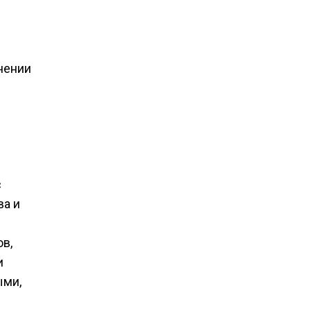
чении
с
ва и
в,
и
ыми,