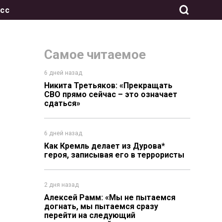
сс
Самое читаемое
6 дней назад
Никита Третьяков: «Прекращать
СВО прямо сейчас – это означает
сдаться»
6 дней назад
Как Кремль делает из Дурова*
героя, записывая его в террористы
2 дня назад
Алексей Рамм: «Мы не пытаемся
догнать, мы пытаемся сразу
перейти на следующий