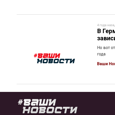
4 года наза
В Гер
завис
Но вот о
года
Ваши Но