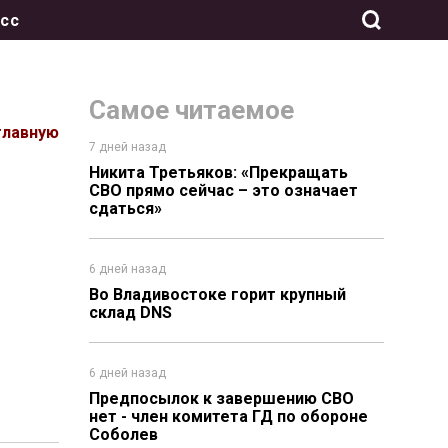
сс
Самое читаемое
главную
7 дней назад
Никита Третьяков: «Прекращать
СВО прямо сейчас – это означает
сдаться»
6 дней назад
Во Владивостоке горит крупный
склад DNS
6 дней назад
Предпосылок к завершению СВО
нет - член комитета ГД по обороне
Соболев