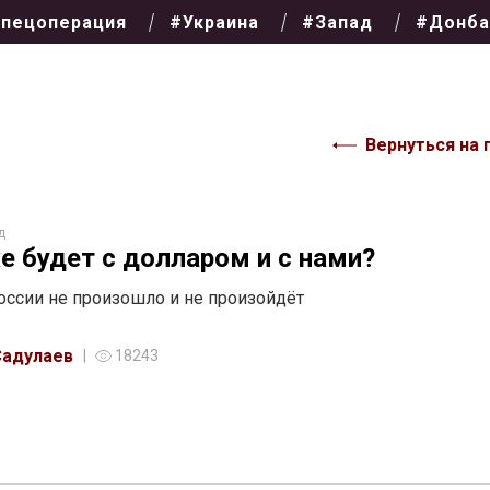
пецоперация
#Украина
#Запад
#Донба
Вернуться на 
д
е будет с долларом и с нами?
оссии не произошло и не произойдёт
Садулаев
18243