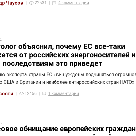
др Чаусов
22531
4 комментария
д
олог объяснил, почему ЕС все-таки
ется от российских энергоносителей и
 последствиям это приведет
ю эксперта, страны ЕС «вынуждены подчиняться огромно
 США и Британии и наиболее антироссийских стран НАТО»
вости
12456
1 комментарий
д
овое обнищание европейских граждан