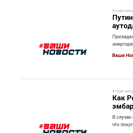
4 года наза
Путин
аутод
Президен
энергор
Ваши Но
4 года наза
Как Р
эмбар
В случае
что поку