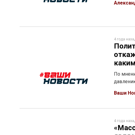
Алексан
4 года наза
Полит
откаж
каким
По мнени
давлению
Ваши Но
4 года наза
«Масс