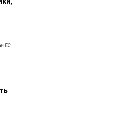
ики,
ан ЕС
ть