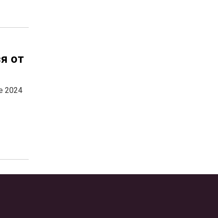
я от
е 2024