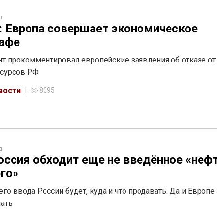
д
: Европа совершает экономическое
афе
т прокомментировал европейские заявления об отказе от
есурсов РФ
вости
8095
д
оссия обходит еще не введённое «неф
го»
 его ввода России будет, куда и что продавать. Да и Европе
пать