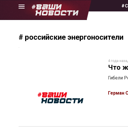
Skip
#С
to
the
content
# российские энергоносители
.
4 года наза
Что ж
Гибели Р
Герман 