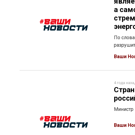
являе
а сам
стрем
энерг
По слова
разрушит
Ваши Но
4 года наза
Стран
росси
Министр 
Ваши Но