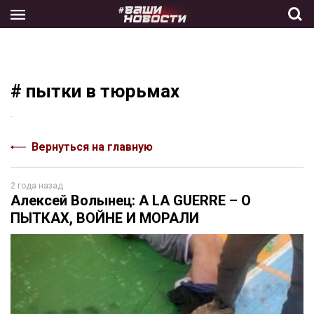
Skip
to
the
content
# пытки в тюрьмах
.
Вернуться на главную
2 года назад
Алексей Волынец: A LA GUERRE – О
ПЫТКАХ, ВОЙНЕ И МОРАЛИ