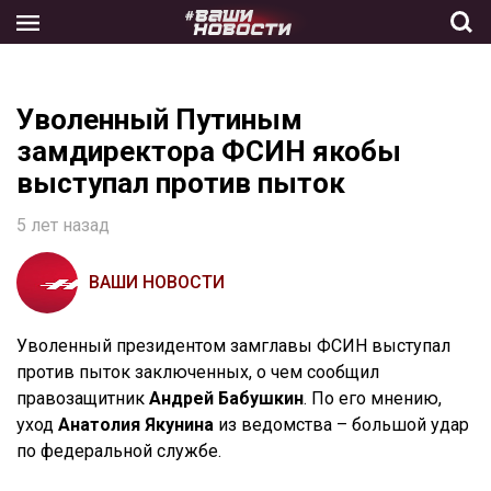
Skip
to
the
content
Уволенный Путиным
замдиректора ФСИН якобы
выступал против пыток
5 лет назад
ВАШИ НОВОСТИ
Уволенный президентом замглавы ФСИН выступал
против пыток заключенных, о чем сообщил
правозащитник
Андрей Бабушкин
. По его мнению,
уход
Анатолия Якунина
из ведомства – большой удар
по федеральной службе.