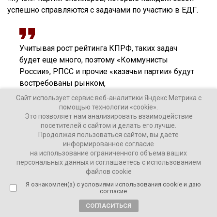
успешно справляются с задачами по участию в ЕДГ.
Учитывая рост рейтинга КПРФ, таких задач
будет еще много, поэтому «Коммунисты
России», РПСС и прочие «казачьи партии» будут
востребованы рынком,
Сайт использует сервис веб-аналитики Яндекс Метрика с
помощью технологии «cookie».
– пишет Гращенков в своем телеграм-канале.
Это позволяет нам анализировать взаимодействие
посетителей с сайтом и делать его лучше.
Продолжая пользоваться сайтом, вы даёте
При этом «Партия пенсионеров» может войти назад в
информированное согласие
«Справедливую Россию – За Правду», учитывая
на использование ограниченного объема ваших
интерес со стороны последней.
персональных данных и соглашаетесь с использованием
файлов cookie
Что касается «зеленой» повестки, здесь Гращенков
Я ознакомлен(а) с условиями использования cookie и даю
напоминает, что в России сейчас несколько экопартий,
согласие
начиная от РЭП «Зеленые» до «Зеленого Альянса» и
СОГЛАСИТЬСЯ
«Зеленой Альтернативы».