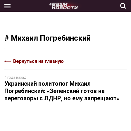
Skip
to
the
content
# Михаил Погребинский
.
Вернуться на главную
4 года назад
Украинский политолог Михаил
Погребинский: «Зеленский готов на
переговоры с ЛДНР, но ему запрещают»