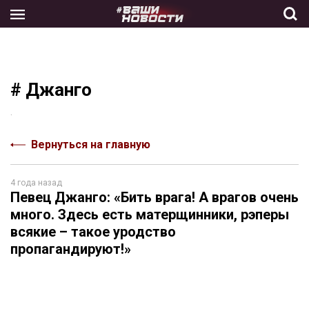
Skip
to
the
content
# Джанго
.
Вернуться на главную
4 года назад
Певец Джанго: «Бить врага! А врагов очень
много. Здесь есть матерщинники, рэперы
всякие – такое уродство
пропагандируют!»