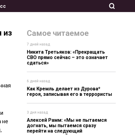
сс
 из
Самое читаемое
7 дней назад
Никита Третьяков: «Прекращать
СВО прямо сейчас – это означает
сдаться»
6 дней назад
нная
Как Кремль делает из Дурова*
героя, записывая его в террористы
ни
3 дня назад
Алексей Рамм: «Мы не пытаемся
 не
догнать, мы пытаемся сразу
,
перейти на следующий