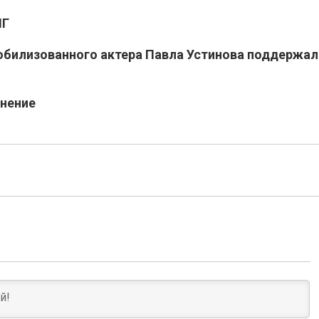
ИГ
обилизованного актера Павла Устинова поддержал
онение