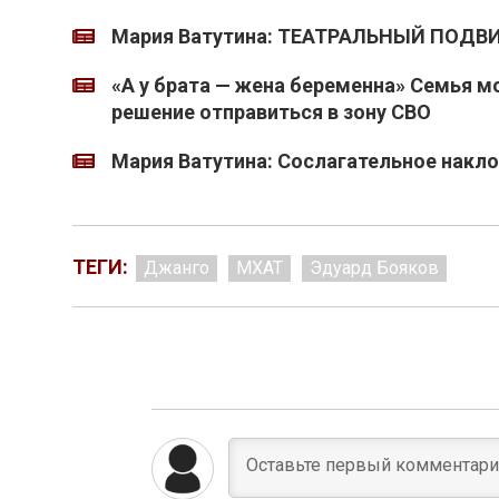
Мария Ватутина: ТЕАТРАЛЬНЫЙ ПОДВ
«А у брата — жена беременна» Семья м
решение отправиться в зону СВО
Мария Ватутина: Сослагательное накл
ТЕГИ:
Джанго
МХАТ
Эдуард Бояков