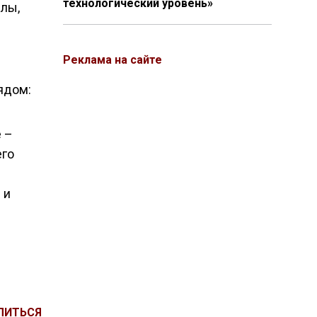
технологический уровень»
слы,
Реклама на сайте
ядом:
 –
его
 и
ЛИТЬСЯ