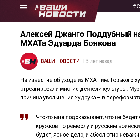
Skip
#С
to
the
content
Алексей Джанго Поддубный на
МХАТа Эдуарда Боякова
ВАШИ НОВОСТИ
5 лет назад
На известие об уходе из МХАТ им. Горького 
отреагировали многие деятели культуры. Му
причина увольнения худрука – в переформати
Что-то мне подсказывает, что не будет
кружков по ремеслу и русским воинским
будет, ясное дело, и абсолютно неважно