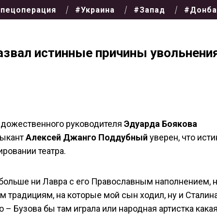
пецоперация
#Украина
#Запад
#Донба
звал истинные причины увольнения
художественного руководителя
Эдуарда Боякова
зыкант
Алексей Джанго Поддубный
уверен, что исти
ровании театра.
 больше ни Лавра с его Православным наполнением, 
 традициям, на которые мой сын ходил, ну и Сталина
 – Бузова бы там играла или народная артистка какая