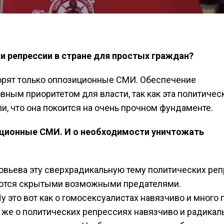
ли репрессии в стране для простых граждан?
ворят только оппозиционные СМИ. Обеспечение
вным приоритетом для власти, так как эта политичес
и, что она покоится на очень прочном фундаменте.
зиционные СМИ. И о необходимости уничтожать
оловьева эту сверхрадикальную тему политических ре
яются скрытыми возможными предателями.
 это вот как о гомосексуалистах навязчиво и много 
 же о политических репрессиях навязчиво и радикал