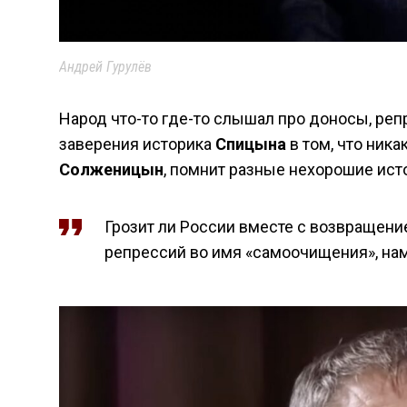
Андрей Гурулёв
Народ что-то где-то слышал про доносы, репр
заверения историка
Спицына
в том, что ника
Солженицын
, помнит разные нехорошие ист
Грозит ли России вместе с возвращени
репрессий во имя «самоочищения», нам