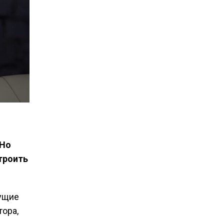
 Но
троить
тущие
тора,