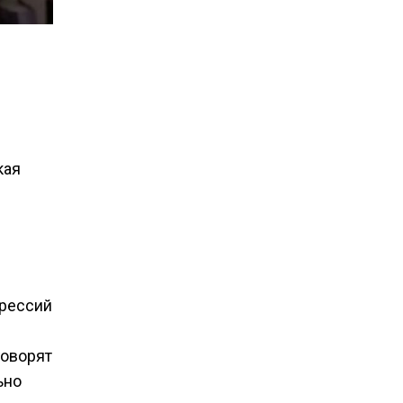
кая
прессий
говорят
ьно