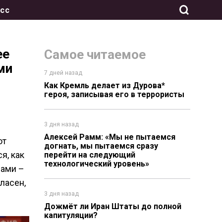
сс
ее
Самое читаемое
ми
7 дней назад
Как Кремль делает из Дурова*
героя, записывая его в террористы
3 дня назад
Алексей Рамм: «Мы не пытаемся
ют
догнать, мы пытаемся сразу
я, как
перейти на следующий
технологический уровень»
лами –
ласен,
3 дня назад
Дожмёт ли Иран Штаты до полной
капитуляции?