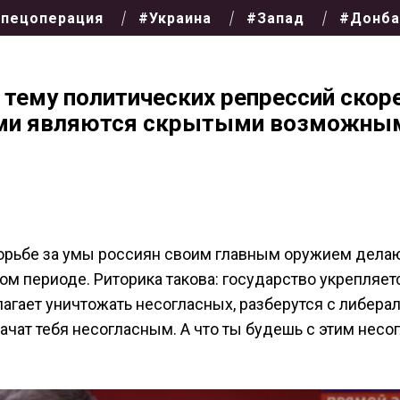
пецоперация
#Украина
#Запад
#Донба
 тему политических репрессий скор
ами являются скрытыми возможны
борьбе за умы россиян своим главным оружием дела
м периоде. Риторика такова: государство укрепляетс
агает уничтожать несогласных, разберутся с либера
начат тебя несогласным. А что ты будешь с этим несог