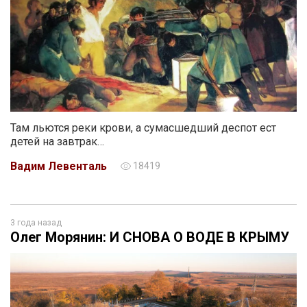
Там льются реки крови, а сумасшедший деспот ест
детей на завтрак…
Вадим Левенталь
18419
3 года назад
Олег Морянин: И СНОВА О ВОДЕ В КРЫМУ