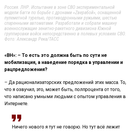
Россия. ЛНР. Испытание в зоне СВО экспериментальной
модели багги по борьбе с дронами «Zверабой», оснащенной
пулеметной турелью, противодронными ружьями, шестью
спаренными автоматами. Разработали и собрали машину
военнослужащие зенитно-ракетного дивизиона Южной
группировки войск непосредственно в полевых условиях СВО.
Фото: Александр Река/ТАСС
«ВН»: – То есть это должна быть по сути не
мобилизация, а наведение порядка в управлении и
рацпредложения?
– Да рационализаторских предложений этих масса. То,
что я озвучил, это, может быть, полпроцента от того,
что написано умными людьми с опытом управления в
Интернете.
Ничего нового я тут не говорю. Но тут всё лежит