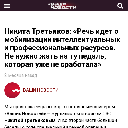
Skip
to
the
content
Никита Третьяков: «Речь идет о
мобилизации интеллектуальных
и профессиональных ресурсов.
Не нужно жать на ту педаль,
которая уже не сработала»
2 месяца назад
ВАШИ НОВОСТИ
Мы продолжаем разговор с постоянным спикером
«Ваших Новостей»
– журналистом и воином СВО
Никитой Третьяковым
. И во второй части большой
беседы о ходе специальной военной операции