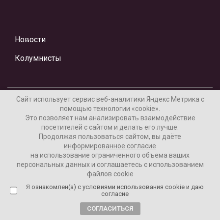
Новости
Колумнисты
Сайт использует сервис веб-аналитики Яндекс Метрика с
помощью технологии «cookie».
Это позволяет нам анализировать взаимодействие
посетителей с сайтом и делать его лучше.
Материалы предоставлены редакцией Интернет-газеты
Продолжая пользоваться сайтом, вы даёте
«Ваши новости»
информированное согласие
на использование ограниченного объема ваших
Нашли ошибку? Выделите ее и нажмите Ctrl+Enter
персональных данных и соглашаетесь с использованием
файлов cookie
Я ознакомлен(а) с условиями использования cookie и даю
согласие
16+
Согласие пользователя на обработку данных
СОГЛАСИТЬСЯ