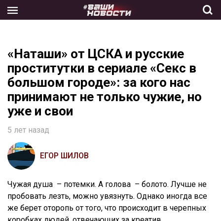
Skip
to
the
content
«Наташи» от ЦСКА и русские
проститутки в сериале «Секс в
большом городе»: за кого нас
принимают не только чужие, но
уже и свои
5 лет назад
ЕГОР ШИЛОВ
Чужая душа – потемки. А голова – болото. Лучше не
пробовать лезть, можно увязнуть. Однако иногда все
же берет оторопь от того, что происходит в черепных
коробках людей, отвечающих за креатив.