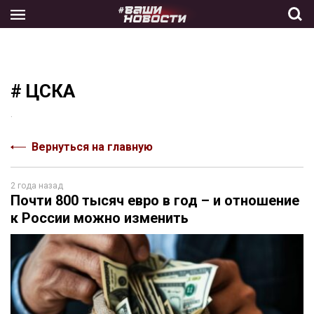
Skip
to
the
content
# ЦСКА
.
Вернуться на главную
2 года назад
Почти 800 тысяч евро в год – и отношение
к России можно изменить