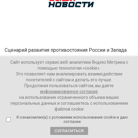
Сценарий развития противостояния России и Запада
Сайт использует сервис веб-аналитики Яндекс Метрика с
Ваши Новости
25274
помощью технологии «cookie».
Это позволяет нам анализировать взаимодействие
посетителей с сайтом и делать его лучше.
Продолжая пользоваться сайтом, вы даёте
информированное согласие
4 года назад
на использование ограниченного объема ваших
Жительница Германии рассказала, как
персональных данных и соглашаетесь с использованием
изменилась жизнь из-за СВО:
файлов cookie
«Прощайтесь со своими иллюзиями, что
Я ознакомлен(а) с условиями использования cookie и даю
здесь рай»
согласие
СОГЛАСИТЬСЯ