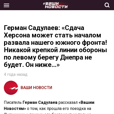
Skip
to
the
content
Герман Садулаев: «Сдача
Херсона может стать началом
развала нашего южного фронта!
Никакой крепкой линии обороны
по левому берегу Днепра не
будет. Он ниже…»
4 года назад
ВАШИ НОВОСТИ
Писатель
Герман Садулаев
рассказал
«Вашим
Новостям»
о том, как прошла его поездка на