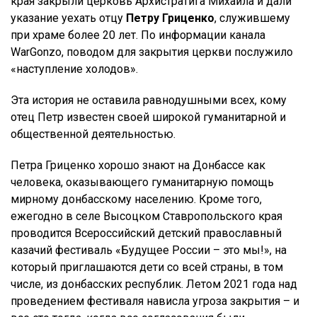
края закрыли церковь Архистратига Михаила и дали
указание уехать отцу
Петру Гриценко
, служившему
при храме более 20 лет. По информации канала
WarGonzo, поводом для закрытия церкви послужило
«наступление холодов».
Эта история не оставила равнодушными всех, кому
отец Петр известен своей широкой гуманитарной и
общественной деятельностью.
Петра Гриценко хорошо знают на Донбассе как
человека, оказывающего гуманитарную помощь
мирному донбасскому населению. Кроме того,
ежегодно в селе Высоцком Ставропольского края
проводится Всероссийский детский православный
казачий фестиваль «Будущее России – это мы!», на
который приглашаются дети со всей страны, в том
числе, из донбасских республик. Летом 2021 года над
проведением фестиваля нависла угроза закрытия – и