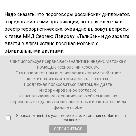
Надо сказать, что переговоры российских дипломатов
с представителями организации, которая внесена в
реестр террористических, очевидно вызовут вопросы
к главе МИД Сергею Лаврову. «Талибан» и до захвата
власти в Афганистане посещал Россию с
официальными визитами.
Сайт использует сервис веб-аналитики Яндекс Метрика с
В 2019 году после встречи Лаврова с делегацией
помощью технологии «cookie».
группировки ряд общественных деятелей заявили, что
Это позволяет нам анализировать взаимодействие
министра иностранных дел нужно привлечь к
посетителей с сайтом и делать его лучше.
Продолжая пользоваться сайтом, вы даёте
ответственности за сотрудничество с террористами.
информированное согласие
на использование ограниченного объема ваших
Ранее в пятницу Владимир Путин призвал не спешить
персональных данных и соглашаетесь с использованием
с признанием «Талибана».
файлов cookie
Я ознакомлен(а) с условиями использования cookie и даю
согласие
СОГЛАСИТЬСЯ
– Не нужно пока торопиться с официальным