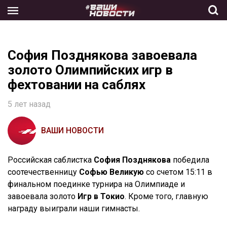
Skip
to
the
content
София Позднякова завоевала
золото Олимпийских игр в
фехтовании на саблях
5 лет назад
ВАШИ НОВОСТИ
Российская саблистка
София Позднякова
победила
соотечественницу
Софью Великую
со счетом 15:11 в
финальном поединке турнира на Олимпиаде и
завоевала золото
Игр в Токио
. Кроме того, главную
награду выиграли наши гимнасты.