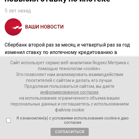
5 лет назад
ВАШИ НОВОСТИ
Сбербанк второй раз за месяц и четвертый раз за год
изменил ставку по ипотечному кредитованию в
сторону увеличения.
Сайт использует сервис веб-аналитики Яндекс Метрика с
помощью технологии «cookie».
Как пишет РБК, базовая ставка по ипотечному
Это позволяет нам анализировать взаимодействие
кредитованию при покупке строящегося жилья
посетителей с сайтом и делать его лучше.
Продолжая пользоваться сайтом, вы даёте
подросла на 0,5 процентных пункта, составив в общей
информированное согласие
сложности 9,3%, при покупке готового жилья ставка
на использование ограниченного объема ваших
поднялась на 0,2 процентных пункта, сравнявшись со
персональных данных и соглашаетесь с использованием
файлов cookie
ставкой на покупку строящегося жилья.
Я ознакомлен(а) с условиями использования cookie и даю
согласие
Ваши Новости
СОГЛАСИТЬСЯ
06 декабря 2021