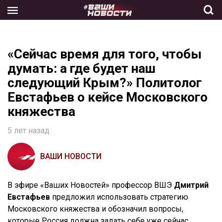
Skip
to
the
content
«Сейчас время для того, чтобы
думать: а где будет наш
следующий Крым?» Политолог
Евстафьев о кейсе Московского
княжества
5 лет назад
ВАШИ НОВОСТИ
В эфире «Ваших Новостей» профессор ВШЭ
Дмитрий
Евстафьев
предложил использовать стратегию
Московского княжества и обозначил вопросы,
которые Россия должна задать себе уже сейчас.