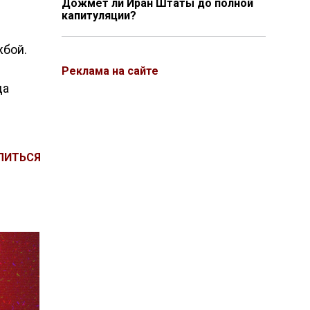
Дожмёт ли Иран Штаты до полной
капитуляции?
м
жбой.
Реклама на сайте
да
ЛИТЬСЯ