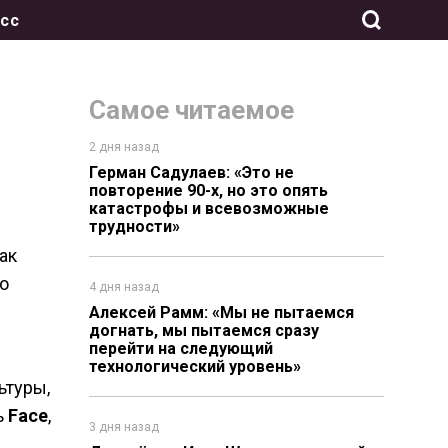
сс
Самое читаемое
2 дня назад
Герман Садулаев: «Это не
повторение 90-х, но это опять
катастрофы и всевозможные
трудности»
ак
о
4 дня назад
Алексей Рамм: «Мы не пытаемся
догнать, мы пытаемся сразу
.
перейти на следующий
технологический уровень»
ьтуры,
ь
Face
,
3 дня назад