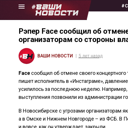
Skip
#С
to
the
content
Рэпер Face сообщил об отмене
организаторам со стороны вл
ВАШИ НОВОСТИ
5 лет назад
Face
сообщил об отмене своего концертного т
пишет исполнитель в «Инстаграме», давление
усилилось за последнюю неделю. Например,
выступления позвонили из администрации гор
В Новосибирске с угрозами организаторам як
а в Омске и Нижнем Новгороде – из ФСБ. В 
и вовсе, как он утверждает, закрыли.