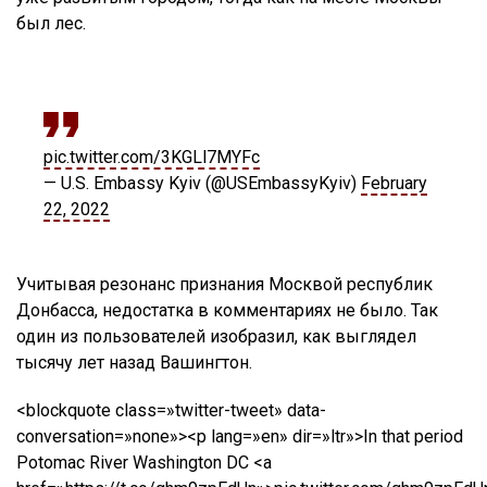
был лес.
pic.twitter.com/3KGLl7MYFc
— U.S. Embassy Kyiv (@USEmbassyKyiv)
February
22, 2022
Учитывая резонанс признания Москвой республик
Донбасса, недостатка в комментариях не было. Так
один из пользователей изобразил, как выглядел
тысячу лет назад Вашингтон.
<blockquote class=»twitter-tweet» data-
conversation=»none»><p lang=»en» dir=»ltr»>In that period
Potomac River Washington DC <a