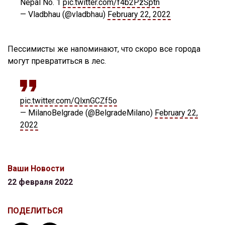
Nepal No. 1
pic.twitter.com/f4b2PzSptn
— Vladbhau (@vladbhau)
February 22, 2022
Пессимисты же напоминают, что скоро все города
могут превратиться в лес.
pic.twitter.com/QlxnGCZf5o
— MilanoBelgrade (@BelgradeMilano)
February 22,
2022
Ваши Новости
22 февраля 2022
ПОДЕЛИТЬСЯ