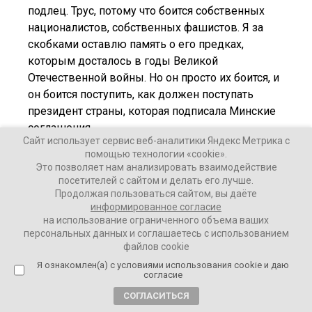
подлец. Трус, потому что боится собственных
националистов, собственных фашистов. Я за
скобками оставлю память о его предках,
которым досталось в годы Великой
Отечественной войны. Но он просто их боится, и
он боится поступить, как должен поступать
президент страны, которая подписала Минские
соглашения.
Сайт использует сервис веб-аналитики Яндекс Метрика с
И за 8 лет ни один из 13 пунктов не был им
помощью технологии «cookie».
выполнен, потому что он больше всего на свете
Это позволяет нам анализировать взаимодействие
боится тех, кто кричит «Слава Украине!», а
посетителей с сайтом и делать его лучше.
Продолжая пользоваться сайтом, вы даёте
слышится это практически как «Зиг Хайль»
информированное согласие
(нацисткое приветствие – прим. ред.) и не что
на использование ограниченного объема ваших
иное. И правильно президент России вчера
персональных данных и соглашаетесь с использованием
сказал о настоящем неонацизме и возможности
файлов cookie
реванша этого фашизма,
Я ознакомлен(а) с условиями использования cookie и даю
согласие
СОГЛАСИТЬСЯ
– заявил Миронов.