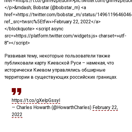
href=»https://t.co/ghm9zpEdUn»>pic.twitter.com/ghm9zpEdU
</p>&mdash; Bobstar (@bobstar_m) <a
href=»https://twitter.com/bobstar_m/status/149611964604
ref_src=twsrc%5Etfw»>February 22, 2022</a>
</blockquote> <script async
src=»https://platform.twitter.com/widgets.js» charset=»utf-
8″></script>
Развивая тему, некоторые пользователи также
публиковали карту Киевской Руси – намекая, что
исторически Киевом управлялись обширные
территории в существующих российских границах.
https://t.co/gXelpGssyl
— Charles Howarth (@HowarthCharles)
February 22,
2022