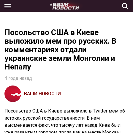
Skip
to
the
content
Посольство США в Киеве
выложило мем про русских. В
комментариях отдали
украинские земли Монголии и
Непалу
4 года назад
ВАШИ НОВОСТИ
Посольство США в Киеве выложило в Twitter мем об
истоках русской государственности. В нем
высмеивается факт, что тысячу лет назад Киев был
уже развитым городом, тогда как на месте Москвы