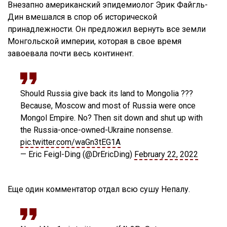
Внезапно американский эпидемиолог Эрик Файгль-
Дин вмешался в спор об исторической
принадлежности. Он предложил вернуть все земли
Монгольской империи, которая в свое время
завоевала почти весь континент.
Should Russia give back its land to Mongolia ???
Because, Moscow and most of Russia were once
Mongol Empire. No? Then sit down and shut up with
the Russia-once-owned-Ukraine nonsense.
pic.twitter.com/waGn3tEG1A
— Eric Feigl-Ding (@DrEricDing)
February 22, 2022
Еще один комментатор отдал всю сушу Непалу.