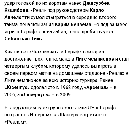
удар головой по их воротам нанес
Джасурбек
Яхшибоев
. «Реал» под руководством
Карло
Анчелотти
сумел отыграться в середине второго
тайма, пенальти забил
Карим Бензема
. Но под занавес
игры «Шериф» снова забил, точно пробил в угол
Себастьян Тиль
.
Как пишет «Чемпионат», «Шериф» повторил
достижение трех топ-команд в
Лиге чемпионов
и стал
четвертым клубом, которому удалось выиграть в
своем первом матче на домашнем стадионе «Реала» в
Лиге чемпионов за всю историю турнира. Ранее
«Ювентус»
сделал это в 1962 году,
«Арсенал»
– в
2006, а
«Ливерпуль»
– в 2009.
В следующем туре группового этапа ЛЧ «Шериф»
сыграет с «Интером», а «Шахтер» встретится с
«Реалом».