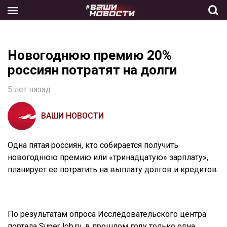
Skip
to
the
content
Новогоднюю премию 20%
россиян потратят на долги
5 лет назад
ВАШИ НОВОСТИ
Одна пятая россиян, кто собирается получить
новогоднюю премию или «тринадцатую» зарплату»,
планирует ее потратить на выплату долгов и кредитов.
По результатам опроса Исследовательского центра
портала SuperJob.ru, в прошлом году только одна