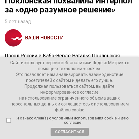
Поклонская похвалила Интерпол
за «одно разумное решение»
5 лет назад
ВАШИ НОВОСТИ
Посол России в Кабо-Верде Наталья Поклонская
Сайт использует сервис веб-аналитики Яндекс Метрика с
прокомментировала решение Интерпола, который
помощью технологии «cookie».
отказался объявить ее в международный розыск по
Это позволяет нам анализировать взаимодействие
запросу украинской стороны.
посетителей с сайтом и делать его лучше.
Продолжая пользоваться сайтом, вы даёте
информированное согласие
на использование ограниченного объема ваших
Наталья Поклонская. Фото: Global Look Press
персональных данных и соглашаетесь с использованием
файлов cookie
Я ознакомлен(а) с условиями использования cookie и даю
согласие
– Хоть одно разумное решение. Преследование
СОГЛАСИТЬСЯ
по политическим мотивам запрещено уставом