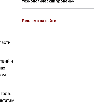
технологический уровень»
Реклама на сайте
ласти
твий и
пах
ром
года.
льтатам