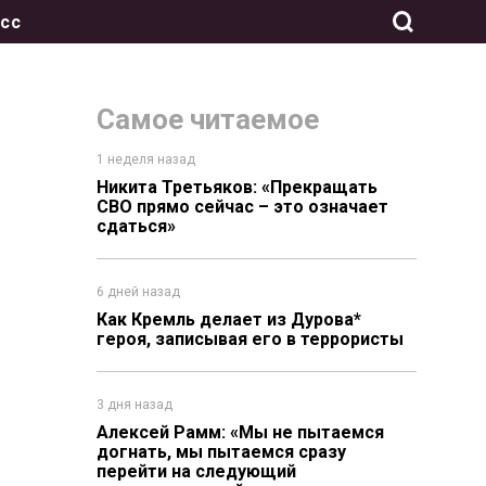
сс
Самое читаемое
1 неделя назад
Никита Третьяков: «Прекращать
СВО прямо сейчас – это означает
сдаться»
6 дней назад
Как Кремль делает из Дурова*
героя, записывая его в террористы
3 дня назад
Алексей Рамм: «Мы не пытаемся
догнать, мы пытаемся сразу
перейти на следующий