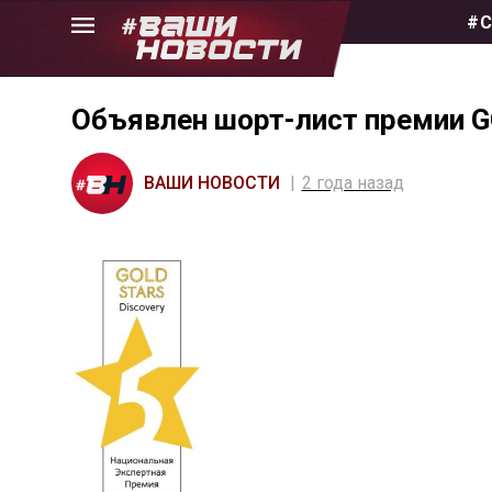
Skip
#С
to
the
content
Объявлен шорт-лист премии G
ВАШИ НОВОСТИ
2 года назад