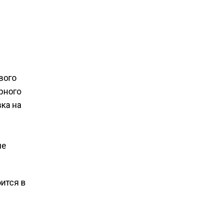
вого
рного
ка на
ие
ится в