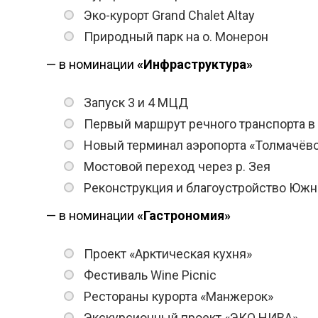
Эко-курорт Grand Chalet Altay
Природный парк на о. Монерон
— в номинации
«Инфраструктура»
Запуск 3 и 4 МЦД
Первый маршрут речного транспорта в
Новый терминал аэропорта «Толмачёв
Мостовой переход через р. Зея
Реконструкция и благоустройство Южн
— в номинации
«Гастрономия»
Проект «Арктическая кухня»
Фестиваль Wine Picnic
Рестораны курорта «Манжерок»
Экскурсионный проект «ЭКО НИВА»