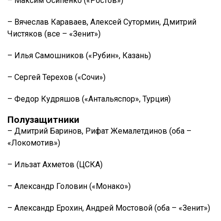
– Максим Осипенко («Ростов»)
– Вячеслав Караваев, Алексей Сутормин, Дмитрий
Чистяков (все – «Зенит»)
– Илья Самошников («Рубин», Казань)
– Сергей Терехов («Сочи»)
– Федор Кудряшов («Антальяспор», Турция)
Полузащитники
– Дмитрий Баринов, Рифат Жемалетдинов (оба –
«Локомотив»)
– Ильзат Ахметов (ЦСКА)
– Александр Головин («Монако»)
– Александр Ерохин, Андрей Мостовой (оба – «Зенит»)