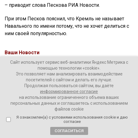
– приводит слова Пескова РИА Новости.
При этом Песков пояснил, что Кремль не называет
Навального по имени потому, что не хочет делиться с
ним своей популярностью.
Ваши Новости
18 октября 2021
Сайт использует сервис веб-аналитики Яндекс Метрика с
помощью технологии «cookie».
Это позволяет нам анализировать взаимодействие
ПОДЕЛИТЬСЯ
посетителей с сайтом и делать его лучше.
Продолжая пользоваться сайтом, вы даёте
информированное согласие
на использование ограниченного объема ваших
персональных данных и соглашаетесь с использованием
файлов cookie
Я ознакомлен(а) с условиями использования cookie и даю
согласие
ТЕГИ:
Алексей Навальный
Дмитрий Песков
СОГЛАСИТЬСЯ