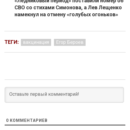
«Ледниковый период» поставили номер об
СВО со стихами Симонова, а Лев Лещенко
намекнул на отмену «голубых огоньков»
ТЕГИ:
вакцинация
Егор Бероев
0
КОММЕНТАРИЕВ