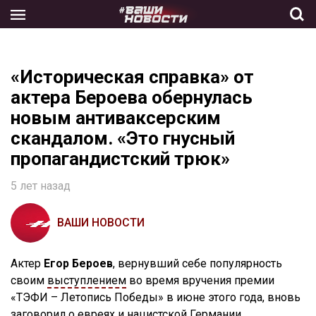
Skip
to
the
content
«Историческая справка» от
актера Бероева обернулась
новым антиваксерским
скандалом. «Это гнусный
пропагандистский трюк»
5 лет назад
ВАШИ НОВОСТИ
Актер
Егор Бероев
, вернувший себе популярность
своим
выступлением
во время вручения премии
«ТЭФИ – Летопись Победы» в июне этого года, вновь
заговорил о евреях и нацистской Германии.