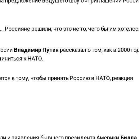
 на предложение ведущего шоу о «приглашении Росси
… Россияне решили, что это не то, чего бы им хотелос
оссии
Владимир Путин
рассказал о том, как в 2000 го
иниться к НАТО.
ется к тому, чтобы принять Россию в НАТО, реакция
сли и заявления бывшего президента Америки
Билла