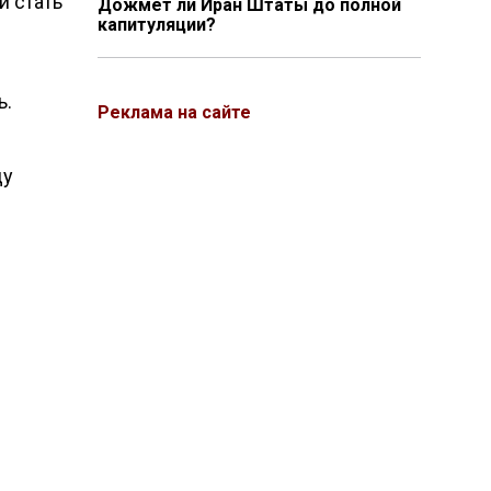
и стать
Дожмёт ли Иран Штаты до полной
капитуляции?
ь.
Реклама на сайте
ду