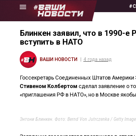
Skip
#С
to
the
content
Блинкен заявил, что в 1990-е
вступить в НАТО
ВАШИ НОВОСТИ
4 года назад
Госсекретарь Соединенных Штатов Америки
Стивеном Колбертом
сделал заявление о то
«приглашения РФ в НАТО», но в Москве якобы «
Энтони Блинкен. Фото: Bernd Von Jutrczenka / Getty Image