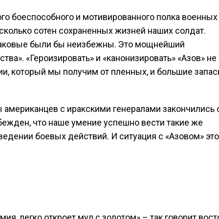
ого боеспособного и мотивированного полка военных
колько сотен сохраненных жизней наших солдат.
таковые были бы неизбежны. Это мощнейший
тва». «Героизировать» и «канонизировать» «Азов» не
и, который мы получим от пленных, и большие запа
 американцев с иракскими генералами закончились 
бежден, что наше умение успешно вести такие же
ведении боевых действий. И ситуация с «Азовом» это
мия, легко откроет мул с золотом» – так говорит вос