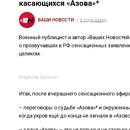
касающихся «Азова»*
ВАШИ НОВОСТИ
4 года назад
Военный публицист и автор «Ваших Новостей
о прозвучавших в РФ сенсационных заявлени
целиком.
Владислав Шурыгин
Итак, после вчерашнего сенсационного эфир
– переговоры о судьбе «Азова»* и окруженны
когда укров ещё до конца не загнали в «Азов
– сдача «Азова» – это не только и не столь