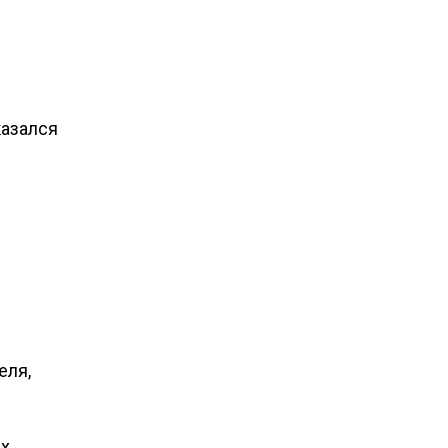
казался
еля,
х,