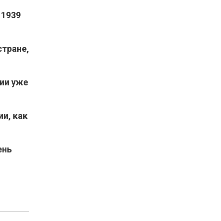
 1939
стране,
ии уже
ии, как
ень