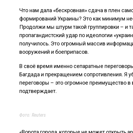
Что нам дала «бескровная» сдача в плен сам
формирований Украины? Это как минимум нес
Продолжи мы штурм такой группировки – и 
пропагандистский удар по идеологии «украинс
получилось. Это огромный массив информаци
вооружений и боеприпасов.
В своё время именно сепаратные переговоры
Багдада и прекращением сопротивления. Я у
переговоры – это огромное преимущество в 
подтверждает.
Фото: Reuters
«Ворота города, которые не может открыть ар