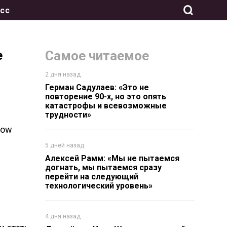
сс
е
Самое читаемое
2 дня назад
Герман Садулаев: «Это не
повторение 90-х, но это опять
катастрофы и всевозможные
трудности»
how
5 дней назад
Алексей Рамм: «Мы не пытаемся
догнать, мы пытаемся сразу
перейти на следующий
технологический уровень»
4 дня назад