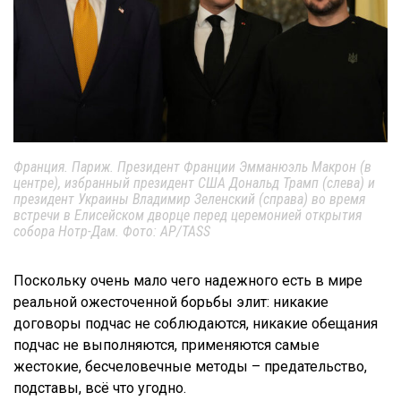
Франция. Париж. Президент Франции Эмманюэль Макрон (в
центре), избранный президент США Дональд Трамп (слева) и
президент Украины Владимир Зеленский (справа) во время
встречи в Елисейском дворце перед церемонией открытия
собора Нотр-Дам. Фото: AP/TASS
Поскольку очень мало чего надежного есть в мире
реальной ожесточенной борьбы элит: никакие
договоры подчас не соблюдаются, никакие обещания
подчас не выполняются, применяются самые
жестокие, бесчеловечные методы – предательство,
подставы, всё что угодно.