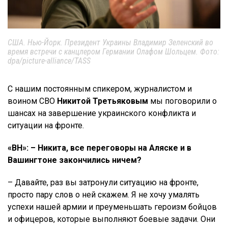
США. Нью-Йорк. Президент Украины Владимир Зеленский во
время встречи с канцлером Германии Олафом Шольцем. Фото:
dpa/picture-alliance/TASS
С нашим постоянным спикером, журналистом и
воином СВО
Никитой Третьяковым
мы поговорили о
шансах на завершение украинского конфликта и
ситуации на фронте.
«ВН»: – Никита, все переговоры на Аляске и в
Вашингтоне закончились ничем?
– Давайте, раз вы затронули ситуацию на фронте,
просто пару слов о ней скажем. Я не хочу умалять
успехи нашей армии и преуменьшать героизм бойцов
и офицеров, которые выполняют боевые задачи. Они