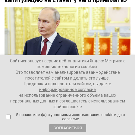
капитуляцию не станет у него принимать»
Сайт использует сервис веб-аналитики Яндекс Метрика с
помощью технологии «cookie».
Это позволяет нам анализировать взаимодействие
посетителей с сайтом и делать его лучше.
Продолжая пользоваться сайтом, вы даёте
информированное согласие
Вероятность завершения украинского конфликта
на использование ограниченного объема ваших
персональных данных и соглашаетесь с использованием
файлов cookie
Ваши Новости
47370
Я ознакомлен(а) с условиями использования cookie и даю
согласие
СОГЛАСИТЬСЯ