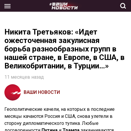
Skip
to
the
content
Никита Третьяков: «Идет
ожесточенная закулисная
борьба разнообразных групп в
нашей стране, в Европе, в США, в
Великобритании, в Турции…»
11 месяцев назад
ВАШИ НОВОСТИ
Геополитические качели, на которых в последние
месяцы качаются Россия и США, снова улетели в
сторону дипломатического тупика. Любые
договоренности
Путина
и
Трампа
заканчиваются