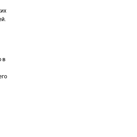
ких
ей.
о в
его