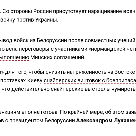
 Со стороны России присутствует наращивание вое
 войну против Украины.
вод войск из Белоруссии после совместных учений.
то вела переговоры с участниками «нормандской чет
ыполнению
Минских соглашений.
» для того, чтобы снизить напряжённость на Востоке
о поставках Киеву
снайперских винтовок с боеприпас
у, что действительно снайперские выстрелы «умирот
анкциям вполне готова. По крайней мере, об этом зая
ов с президентом Белоруссии
Александром Лукаше