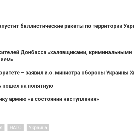
апустит баллистические ракеты по территории Ук
жителей Донбасса «халявщиками, криминальными
нием»
оритете – заявил и.о. министра обороны Украины Х
ь пошёл на попятную
ику армию «в состоянии наступления»
я
НАТО
Украина