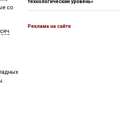
технологический уровень»
ые со
Реклама на сайте
ысяч
ападных
ы.