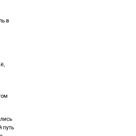
ль в
ё,
том
ались
й путь
с