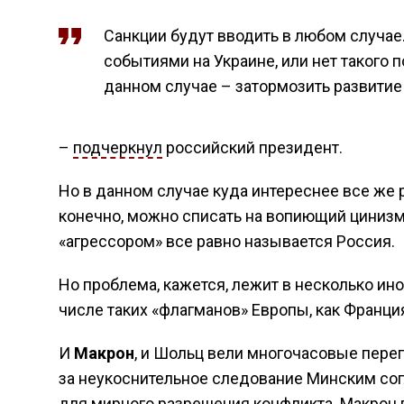
Санкции будут вводить в любом случае. 
событиями на Украине, или нет такого п
данном случае – затормозить развитие
–
подчеркнул
российский президент.
Но в данном случае куда интереснее все же 
конечно, можно списать на вопиющий цинизм
«агрессором» все равно называется Россия.
Но проблема, кажется, лежит в несколько ино
числе таких «флагманов» Европы, как Франция
И
Макрон
, и Шольц вели многочасовые перег
за неукоснительное следование Минским согл
для мирного разрешения конфликта. Макрон п