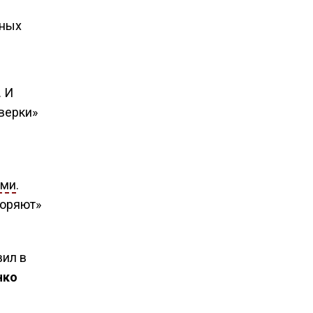
нных
 И
верки»
ами
.
воряют»
вил в
нко