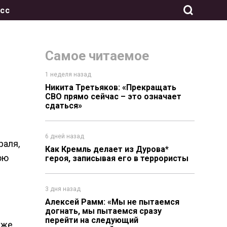
сс
Самое читаемое
1 неделя назад
Никита Третьяков: «Прекращать
СВО прямо сейчас – это означает
сдаться»
6 дней назад
раля,
Как Кремль делает из Дурова*
ою
героя, записывая его в террористы
3 дня назад
Алексей Рамм: «Мы не пытаемся
догнать, мы пытаемся сразу
перейти на следующий
уже