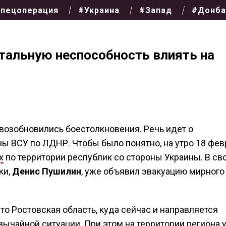
пецоперация
#Украина
#Запад
#Донба
тальную неспособность влиять на
возобновились боестолкновения. Речь идет о
ы ВСУ по ЛДНР. Чтобы было понятно, на утро 18 фев
х
по территории республик со стороны Украины. В св
ки,
Денис Пушилин
, уже объявил эвакуацию мирного
то Ростовская область, куда сейчас и направляется
вычайной ситуации
. При этом на территории региона 