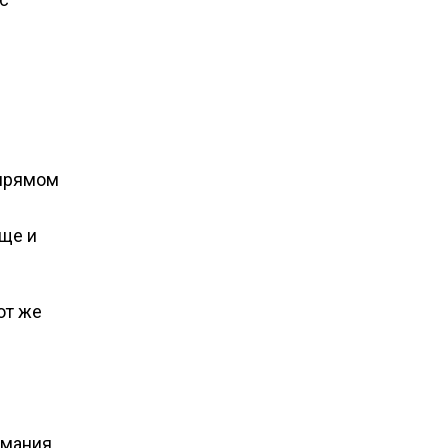
 прямом
еще и
от же
рмания