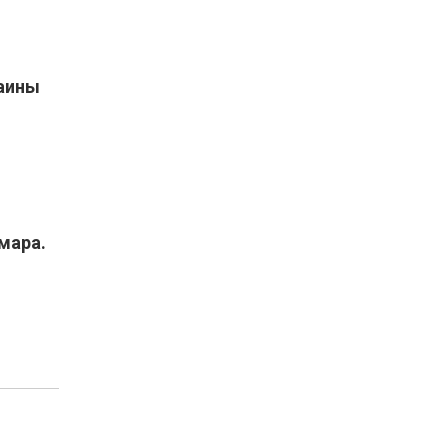
раины
мара.