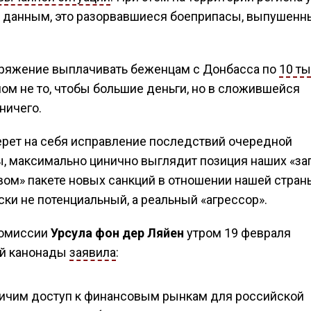
 данным, это разорвавшиеся боеприпасы, выпушенн
оряжение выплачивать беженцам с Донбасса по
10 т
лом не то, чтобы большие деньги, но в сложившейся
ничего.
берет на себя исправление последствий очередной
ы, максимально цинично выглядит позиция наших «з
вом» пакете новых санкций в отношении нашей стран
ски не потенциальный, а реальный «агрессор».
окомиссии
Урсула фон дер Ляйен
утром 19 февраля
ой канонады
заявила
:
аничим доступ к финансовым рынкам для российской