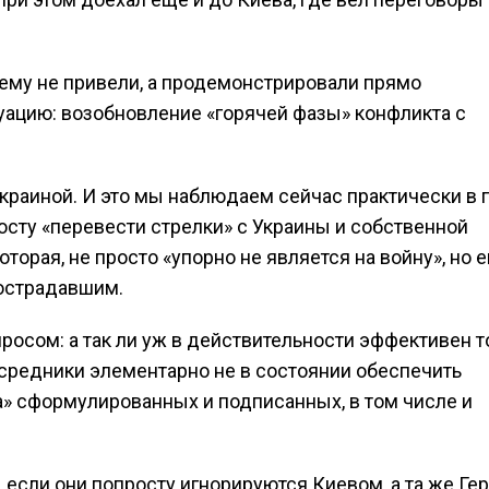
 чему не привели, а продемонстрировали прямо
уацию: возобновление «горячей фазы» конфликта с
Украиной. И это мы наблюдаем сейчас практически в
осту «перевести стрелки» с Украины и собственной
торая, не просто «упорно не является на войну», но 
пострадавшим.
росом: а так ли уж в действительности эффективен т
средники элементарно не в состоянии обеспечить
а» сформулированных и подписанных, в том числе и
если они попросту игнорируются Киевом, а та же Ге