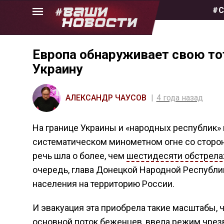
Skip
#С
to
the
content
Европа обнаруживает свою то
Украину
АЛЕКСАНДР ЧАУСОВ
4 года назад
На границе Украины и «народных республик» 
систематическом минометном огне со сторон
речь шла о более, чем
шестидесяти обстрела
очередь, глава Донецкой Народной Республи
населения на территорию России.
И эвакуация эта приобрела такие масштабы, ч
основной поток беженцев, ввела режим
чрез