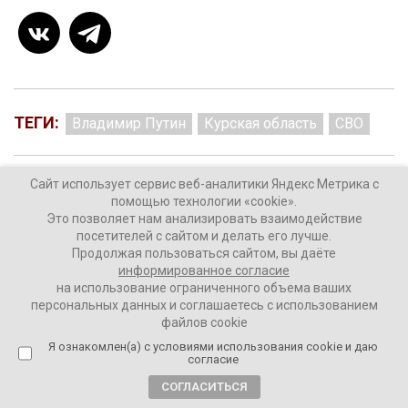
ТЕГИ:
Владимир Путин
Курская область
СВО
Сайт использует сервис веб-аналитики Яндекс Метрика с
помощью технологии «cookie».
Комментировать
Это позволяет нам анализировать взаимодействие
посетителей с сайтом и делать его лучше.
Продолжая пользоваться сайтом, вы даёте
информированное согласие
на использование ограниченного объема ваших
персональных данных и соглашаетесь с использованием
На Украине нет лиц,
файлов cookie
уполномоченных подписывать
Я ознакомлен(а) с условиями использования cookie и даю
согласие
мирный договор — Медведев
СОГЛАСИТЬСЯ
1 год назад