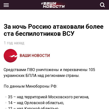
Skip
to
the
content
За ночь Россию атаковали более
ста беспилотников ВСУ
1 год назад
ВАШИ НОВОСТИ
Средствами ПВО уничтожены и перехвачены 105
украинских БПЛА над регионами страны.
По данным Минобороны РФ:
35 – над территорией Московского региона,
14 – над Орловской областью,
12 – над Курской областью,