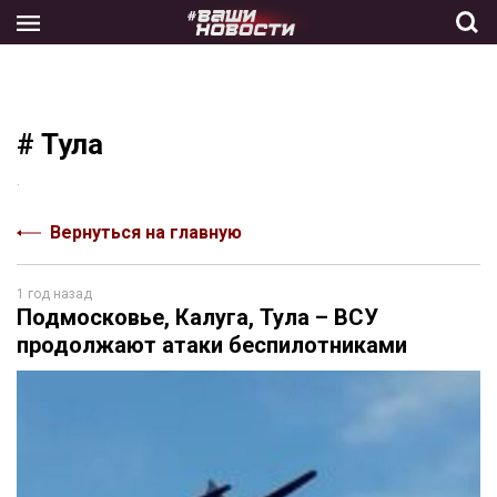
Skip
to
the
content
# Тула
.
Вернуться на главную
1 год назад
Подмосковье, Калуга, Тула – ВСУ
продолжают атаки беспилотниками