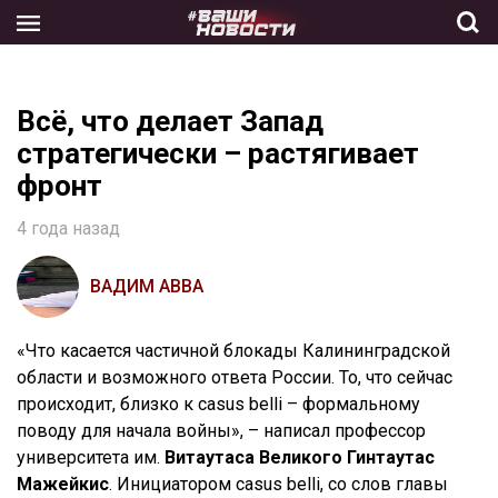
Skip
to
the
content
Всё, что делает Запад
стратегически – растягивает
фронт
4 года назад
ВАДИМ АВВА
«Что касается частичной блокады Калининградской
области и возможного ответа России. То, что сейчас
происходит, близко к casus belli – формальному
поводу для начала войны», – написал профессор
университета им.
Витаутаса Великого Гинтаутас
Мажейкис
. Инициатором casus belli, со слов главы