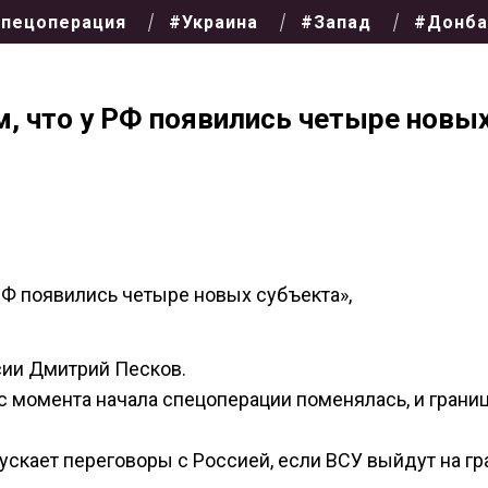
пецоперация
#Украина
#Запад
#Донба
м, что у РФ появились четыре новы
 РФ появились четыре новых субъекта»,
сии Дмитрий Песков.
 с момента начала спецоперации поменялась, и грани
ускает переговоры с Россией, если ВСУ выйдут на г