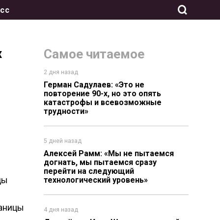
сс
х
Самое читаемое
2 дня назад
Герман Садулаев: «Это не
повторение 90-х, но это опять
катастрофы и всевозможные
трудности»
5 дней назад
Алексей Рамм: «Мы не пытаемся
догнать, мы пытаемся сразу
перейти на следующий
цы
технологический уровень»
раницы
4 дня назад