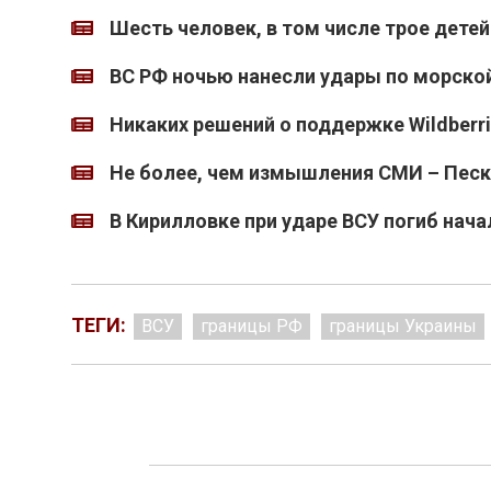
Шесть человек, в том числе трое детей
ВС РФ ночью нанесли удары по морско
Никаких решений о поддержке Wildberr
Не более, чем измышления СМИ – Песк
В Кирилловке при ударе ВСУ погиб нача
ТЕГИ:
ВСУ
границы РФ
границы Украины