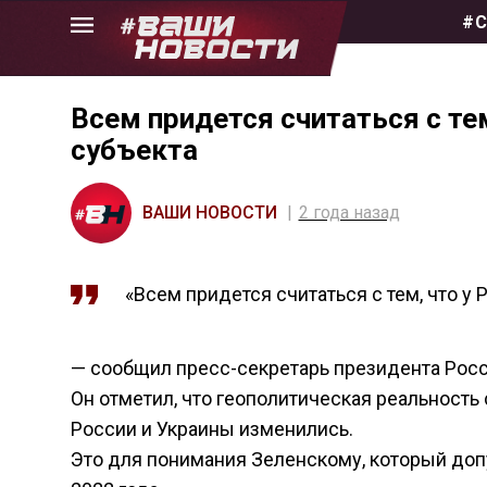
Skip
#С
to
the
content
Всем придется считаться с те
субъекта
ВАШИ НОВОСТИ
2 года назад
«Всем придется считаться с тем, что у
— сообщил пресс-секретарь президента Рос
Он отметил, что геополитическая реальность
России и Украины изменились.
Это для понимания Зеленскому, который доп