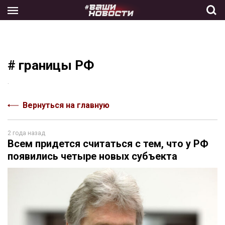
Skip
to
the
content
# границы РФ
.
Вернуться на главную
2 года назад
Всем придется считаться с тем, что у РФ
появились четыре новых субъекта