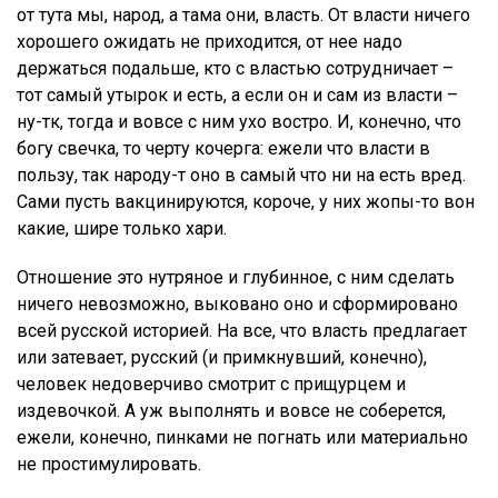
от тута мы, народ, а тама они, власть. От власти ничего
хорошего ожидать не приходится, от нее надо
держаться подальше, кто с властью сотрудничает –
тот самый утырок и есть, а если он и сам из власти –
ну-тк, тогда и вовсе с ним ухо востро. И, конечно, что
богу свечка, то черту кочерга: ежели что власти в
пользу, так народу-т оно в самый что ни на есть вред.
Сами пусть вакцинируются, короче, у них жопы-то вон
какие, шире только хари.
Отношение это нутряное и глубинное, с ним сделать
ничего невозможно, выковано оно и сформировано
всей русской историей. На все, что власть предлагает
или затевает, русский (и примкнувший, конечно),
человек недоверчиво смотрит с прищурцем и
издевочкой. А уж выполнять и вовсе не соберется,
ежели, конечно, пинками не погнать или материально
не простимулировать.