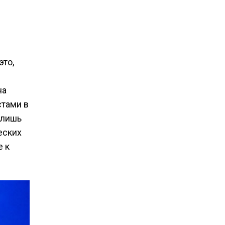
е
это,
на
стами в
 лишь
еских
е к