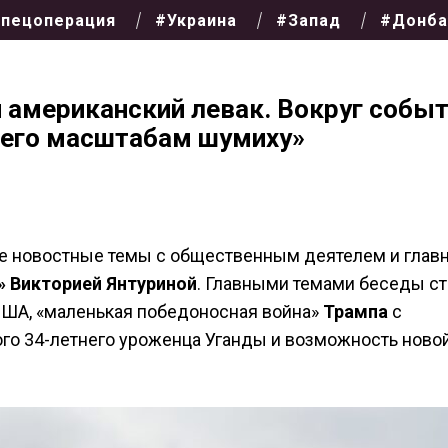
пецоперация
#Украина
#Запад
#Донба
 американский левак. Вокруг собы
 его масштабам шумиху»
е новостные темы
с общественным деятелем и глав
» Викторией Янтуриной
. Главными темами беседы ст
ША, «маленькая победоносная война»
Трампа
с
ого
34-летнего уроженца Уганды
и возможность ново