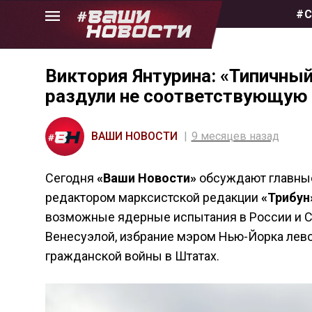
Skip
#С
to
the
content
Виктория Янтурина: «Типичный
раздули не соответствующую
ВАШИ НОВОСТИ
9 месяцев назад
Сегодня
«Ваши Новости»
обсуждают главны
редактором марксистской редакции
«Трибун
возможные ядерные испытания в России и С
Венесуэлой, избрание мэром Нью-Йорка лев
гражданской войны в Штатах.