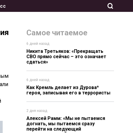
сс
тия
Самое читаемое
6 дней назад
Никита Третьяков: «Прекращать
СВО прямо сейчас – это означает
сдаться»
ным
6 дней назад
али
Как Кремль делает из Дурова*
героя, записывая его в террористы
й
2 дня назад
Алексей Рамм: «Мы не пытаемся
догнать, мы пытаемся сразу
перейти на следующий