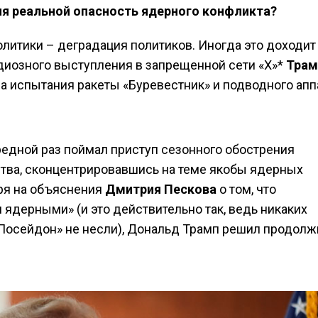
ня реальной опасность ядерного конфликта?
литики – деградация политиков. Иногда это доходит
одиозного выступления в запрещенной сети «X»*
Трам
а испытания ракеты «Буревестник» и подводного апп
редной раз поймал приступ сезонного обострения
тва, сконцентрировавшись на теме якобы ядерных
ря на объяснения
Дмитрия
Пескова
о том, что
 ядерными» (и это действительно так, ведь никаких
«Посейдон» не несли), Дональд Трамп решил продолж