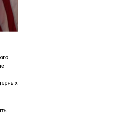
ого
ие
ядерных
ить