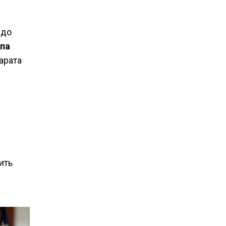
 до
па
арата
ить