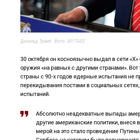
Дональд Трамп. Фото: AP/TASS
30 октября он косноязычно выдал в сети «X»
оружия «на равных с другими странами». Вот
страны с 90-х годов ядерные испытания не пр
перекидывания постами в социальных сетях,
испытаний.
Абсолютно неадекватные выпады амер
другие американские политики, внеся 
мерой на это стало проведение Путин
Совбеза, на котором было подчеркнуто,