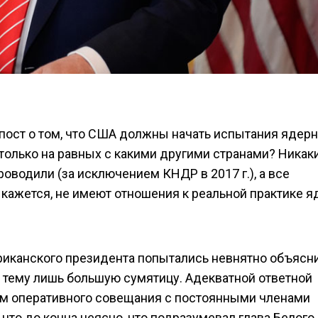
 пост о том, что США должны начать испытания ядерн
 только на равных с какими другими странами? Никак
оводили (за исключением КНДР в 2017 г.), а все
 кажется, не имеют отношения к реальной практике 
иканского президента попытались невнятно объясн
в тему лишь большую сумятицу. Адекватной ответной
ым оперативного совещания с постоянными членами
 что до конца неясно, что подразумевал глава Белого