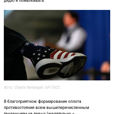
дядю и помалкивать.
Фото: Charlie Neibergall /AP/ТАСС
В благоприятном: формирование оплота
противостояния всем вышеперечисленным
тенденциям на левых (желательно –