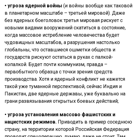
• угроза ядерной войны
(и войны вообще как таковой
в планетарном масштабе – третьей мировой). Даже
без ядерных боеголовок третья мировая рискует с
новыми видами вооружений скатиться в состояние,
когда массовое истребление человечества будет
чудовищных масштабов, а разрушения настолько
глобальны, что оставшиеся ошметки обществ и
государств рискуют остаться в руках с палкой-
копалкой. Будет почти коммунизм, правда –
первобытного образца с точки зрения средств
производства. Хотя и ядерный конфликт не кажется
такой уже туманной перспективой, сейчас Индия и
Пакистан, две ядерные державы, уже буквально на
грани развязывания открытых боевых действий;
• угроза установления массово фашистских и
нацистских режимов.
Приводить в пример соседнюю
страну, на территории которой Российская Федерация
проводит спецоперацию, думаю, даже не стоит. Там