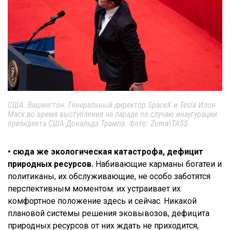
США. Вашингтон. Генеральный директор SpaceX и Tesla Илон
Маск во время выступления на параде по случаю инаугурации
президента США Дональда Трампа. Фото: Zuma\TASS
• сюда же экологическая катастрофа, дефицит
природных ресурсов.
Набивающие карманы богатеи и
политиканы, их обслуживающие, не особо заботятся
перспективным моментом: их устраивает их
комфортное положение здесь и сейчас. Никакой
плановой системы решения эковывозов, дефицита
природных ресурсов от них ждать не приходится,