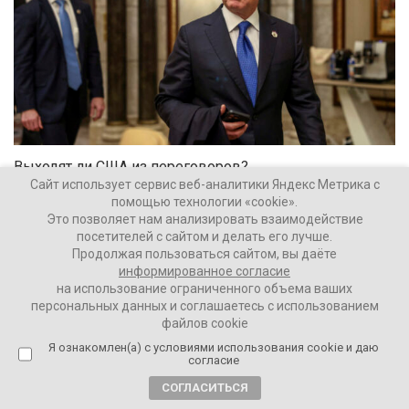
Выходят ли США из переговоров?
Сайт использует сервис веб-аналитики Яндекс Метрика с
помощью технологии «cookie».
Ваши Новости
33385
Это позволяет нам анализировать взаимодействие
посетителей с сайтом и делать его лучше.
Продолжая пользоваться сайтом, вы даёте
информированное согласие
на использование ограниченного объема ваших
1 год назад
персональных данных и соглашаетесь с использованием
Сергей Марков*: «Если переговоры не
файлов cookie
будут успешными, после этого начнется
Я ознакомлен(а) с условиями использования cookie и даю
российское наступление»
согласие
СОГЛАСИТЬСЯ