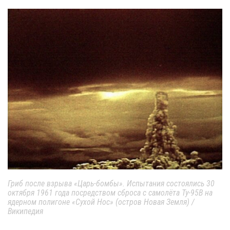
Гриб после взрыва «Царь-бомбы». Испытания состоялись 30
октября 1961 года посредством сброса с самолёта Ту-95В на
ядерном полигоне «Сухой Нос» (остров Новая Земля) /
Википедия