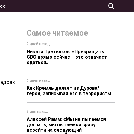
сс
Самое читаемое
7 дней назад
Никита Третьяков: «Прекращать
СВО прямо сейчас – это означает
сдаться»
6 дней назад
кадрах
Как Кремль делает из Дурова*
героя, записывая его в террористы
3 дня назад
Алексей Рамм: «Мы не пытаемся
догнать, мы пытаемся сразу
перейти на следующий