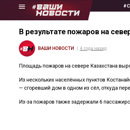
Skip
#С
to
the
content
В результате пожаров на севе
ВАШИ НОВОСТИ
4 года назад
Площадь пожаров на севере Казахстана вырос
Из нескольких населённых пунктов Костанайс
— сгоревший дом в одном из сёл, откуда пер
Из-за пожаров также задержали 6 пассажирск