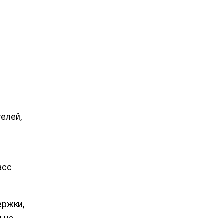
елей,
асс
ержки,
 на