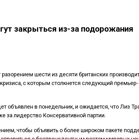
огут закрыться из-за подорожания
т разорением шести из десяти британских производит
кризиса, с которым столкнется следующий премьер-
т объявлен в понедельник, и ожидается, что Лиз Тр
нке за лидерство Консервативной партии.
нием, чтобы объявить о более широком пакете подд
 справиться с беспрецедентным ростом мировых цен