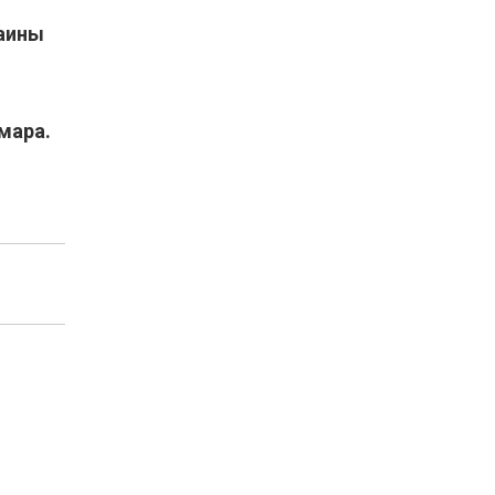
раины
мара.