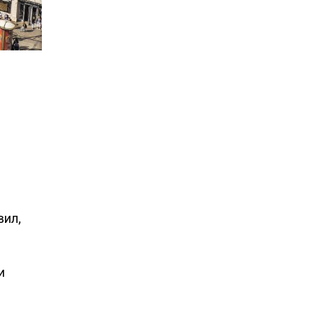
вил,
и