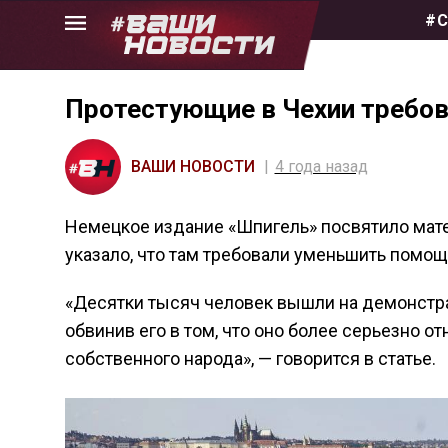
Skip
#С
to
the
content
Протестующие в Чехии требов
ВАШИ НОВОСТИ
4 года назад
Немецкое издание «Шпигель» посвятило мат
указало, что там требовали уменьшить помощ
«Десятки тысяч человек вышли на демонстрац
обвинив его в том, что оно более серьезно о
собственного народа», — говорится в статье.