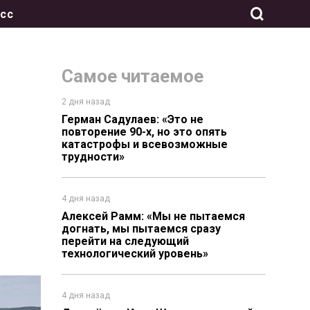
сс
Самое читаемое
2 дня назад
Герман Садулаев: «Это не
повторение 90-х, но это опять
катастрофы и всевозможные
трудности»
4 дня назад
Алексей Рамм: «Мы не пытаемся
догнать, мы пытаемся сразу
перейти на следующий
технологический уровень»
4 дня назад