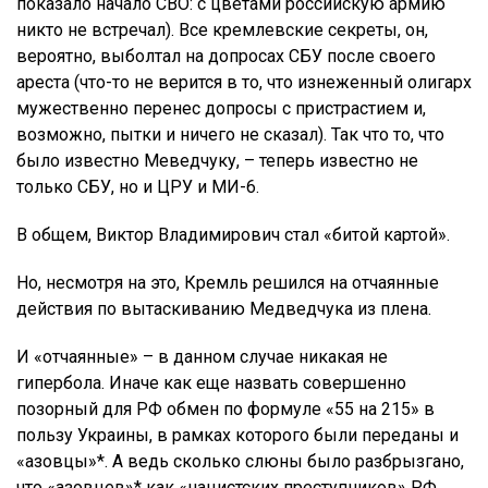
показало начало СВО: с цветами российскую армию
никто не встречал). Все кремлевские секреты, он,
вероятно, выболтал на допросах СБУ после своего
ареста (что-то не верится в то, что изнеженный олигарх
мужественно перенес допросы с пристрастием и,
возможно, пытки и ничего не сказал). Так что то, что
было известно Меведчуку, – теперь известно не
только СБУ, но и ЦРУ и МИ-6.
В общем, Виктор Владимирович стал «битой картой».
Но, несмотря на это, Кремль решился на отчаянные
действия по вытаскиванию Медведчука из плена.
И «отчаянные» – в данном случае никакая не
гипербола. Иначе как еще назвать совершенно
позорный для РФ обмен по формуле «55 на 215» в
пользу Украины, в рамках которого были переданы и
«азовцы»*. А ведь сколько слюны было разбрызгано,
что «азовцев»* как «нацистских преступников» РФ