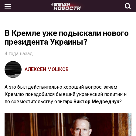
Skip
to
the
content
В Кремле уже подыскали нового
президента Украины?
4 года назад
АЛЕКСЕЙ МОШКОВ
А это был действительно хороший вопрос: зачем
Кремлю понадобился бывший украинский политик и
по совместительству олигарх
Виктор Медведчук
?