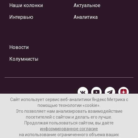
Наши колонки
Актуальное
Интервью
Аналитика
Новости
Колумнисты
Сайт использует сервис веб-аналитики Яндекс Метрика с
помощью технологии «cookie».
Материалы предоставлены редакцией Интернет-газеты
Это позволяет нам анализировать взаимодействие
«Ваши новости»
посетителей с сайтом и делать его лучше.
Продолжая пользоваться сайтом, вы даёте
Нашли ошибку? Выделите ее и нажмите Ctrl+Enter
информированное согласие
на использование ограниченного объема ваших