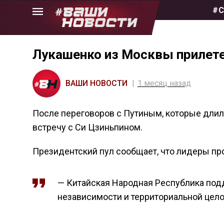
Skip
#С
to
the
content
Лукашенко из Москвы прилете
ВАШИ НОВОСТИ
1 месяц назад
После переговоров с Путиным, которые длил
встречу с Си Цзиньпином.
Президентский пул сообщает, что лидеры про
— Китайская Народная Республика подд
независимости и территориальной целос