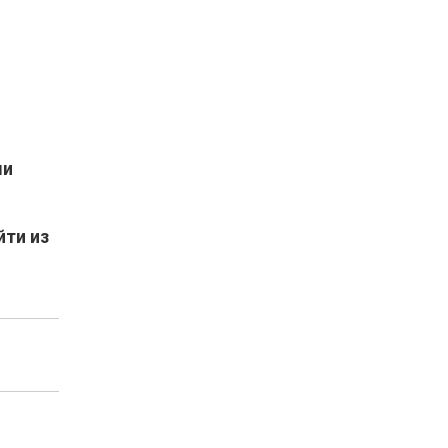
ми
йти из