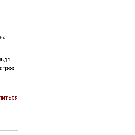
на-
льдо.
ыстрее
ЛИТЬСЯ