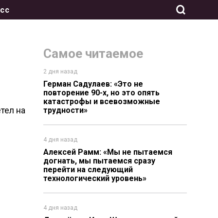
сс
Самое читаемое
2 дня назад
Герман Садулаев: «Это не
повторение 90-х, но это опять
катастрофы и всевозможные
тел на
трудности»
4 дня назад
Алексей Рамм: «Мы не пытаемся
догнать, мы пытаемся сразу
перейти на следующий
технологический уровень»
4 дня назад