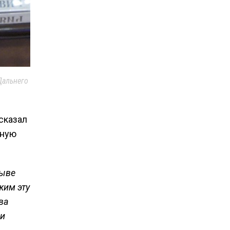
Дальнего
сказал
нную
зыве
жим эту
ва
 и