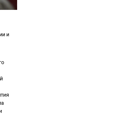
ии и
го
ой
ития
ла
и