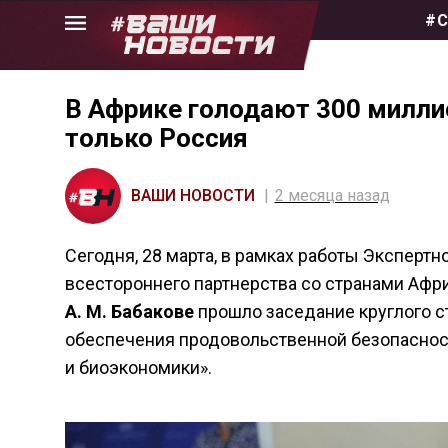
Skip
#С
to
the
content
В Африке голодают 300 милли
только Россия
ВАШИ НОВОСТИ
2 месяца назад
Сегодня, 28 марта, в рамках работы Эксперт
всестороннего партнерства со странами Аф
А. М. Бабакове
прошло заседание круглого с
обеспечения продовольственной безопасност
и биоэкономики»
.