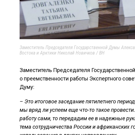
Заместитель Председателя Государственной Думы Алекса
Востока и Арктики Николай Новичков / ВН
Заместитель Председателя Государственно
о преемственности работы Экспертного сов
Думу
:
– Это итоговое заседание пятилетнего период
мы вряд ли успеем еще что-то такое провести
работу сами, то передадим ее в надежные рук
тема сотрудничества России и африканских г