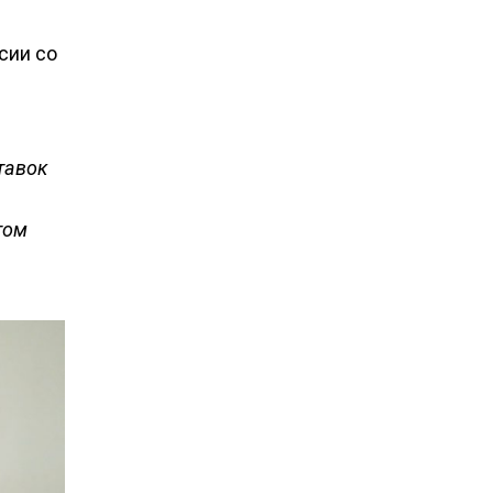
сии со
тавок
том