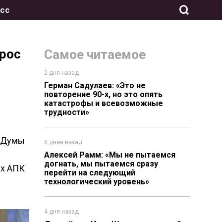
сс
рос
Самое читаемое
2 дня назад
Герман Садулаев: «Это не
повторение 90-х, но это опять
катастрофы и всевозможные
трудности»
й Думы
5 дней назад
Алексей Рамм: «Мы не пытаемся
догнать, мы пытаемся сразу
ах АПК
перейти на следующий
технологический уровень»
4 дня назад