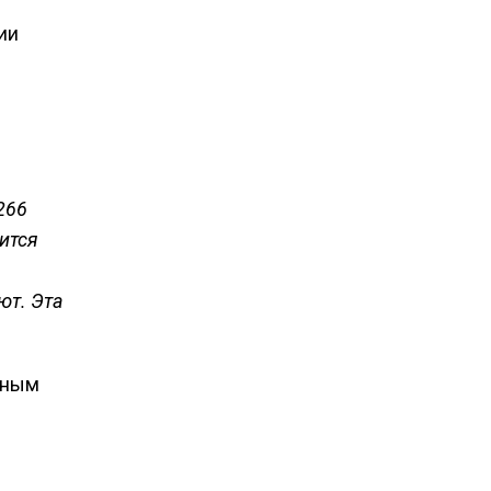
ии
266
ится
ют. Эта
дным