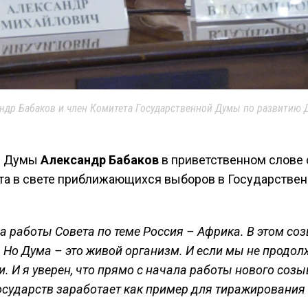
ндр Бабаков и член Комитета Государственной Думы по развитию 
й Думы
Александр Бабаков
в приветственном слове 
ета в свете приближающихся выборов в Государстве
а работы Совета по теме Россия – Африка. В этом со
. Но Дума – это живой организм
. И если мы не продол
и. И я уверен, что прямо с начала работы нового созы
осударств заработает как пример для тиражирования