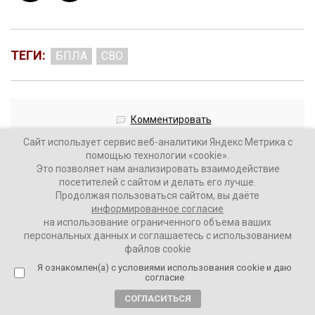
ТЕГИ:
БПЛА
СВО
Комментировать
Сайт использует сервис веб-аналитики Яндекс Метрика с
помощью технологии «cookie».
Это позволяет нам анализировать взаимодействие
посетителей с сайтом и делать его лучше.
Продолжая пользоваться сайтом, вы даёте
Министр культуры Литвы
информированное согласие
лишился должности после
на использование ограниченного объема ваших
персональных данных и соглашаетесь с использованием
ответа на вопрос «чей Крым?»
файлов cookie
Я ознакомлен(а) с условиями использования cookie и даю
10 месяцев назад
согласие
СОГЛАСИТЬСЯ
ВАШИ НОВОСТИ