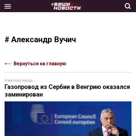
Skip
to
the
content
# Александр Вучич
.
Вернуться на главную
4 месяца назад
Газопровод из Сербии в Венгрию оказался
заминирован