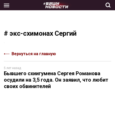
Skip
to
the
content
# экс-схимонах Сергий
.
Вернуться на главную
5 лет назад
Бывшего схиигумена Сергея Романова
осудили на 3,5 года. Он заявил, что любит
своих обвинителей