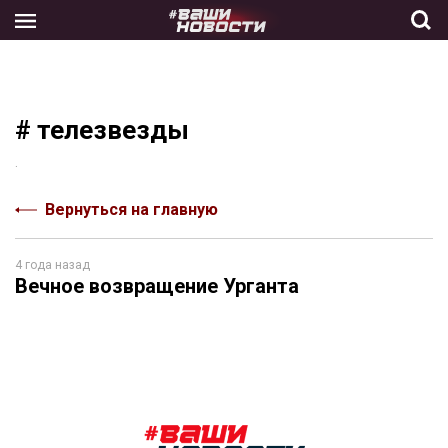
Skip
to
the
content
# телезвезды
.
Вернуться на главную
4 года назад
Вечное возвращение Урганта