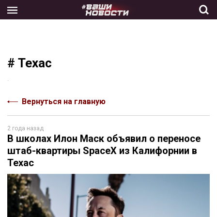
Skip
to
the
content
# Техас
.
Вернуться на главную
2 года назад
В школах Илон Маск объявил о переносе
штаб-квартиры SpaceX из Калифорнии в
Техас