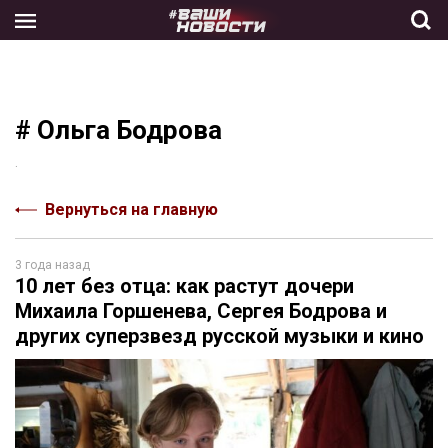
Skip
to
the
content
# Ольга Бодрова
.
Вернуться на главную
3 года назад
10 лет без отца: как растут дочери
Михаила Горшенева, Сергея Бодрова и
других суперзвезд русской музыки и кино