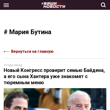
Skip
to
the
content
# Мария Бутина
.
Вернуться на главную
4 года назад
Новый Конгресс проверит семью Байдена,
а его сына Хантера уже знакомят с
тюремным меню