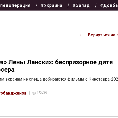
пецоперация
#Украина
#Запад
#Донба
Вернуться на 
я» Лены Ланских: беспризорное дитя
сера
м экранам не спеша добираются фильмы с Кинотавра-20
урбанджанов
15639