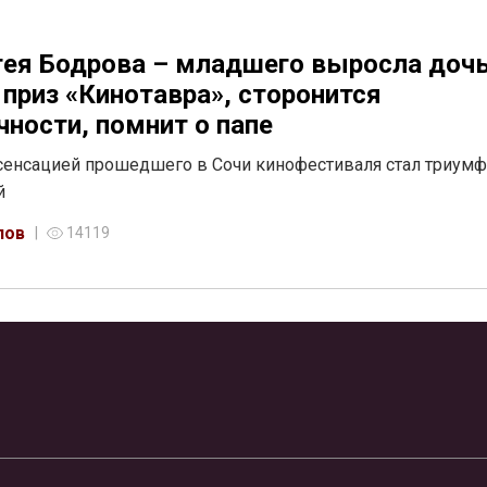
гея Бодрова – младшего выросла дочь
 приз «Кинотавра», сторонится
чности, помнит о папе
сенсацией прошедшего в Сочи кинофестиваля стал триумф
й
лов
14119