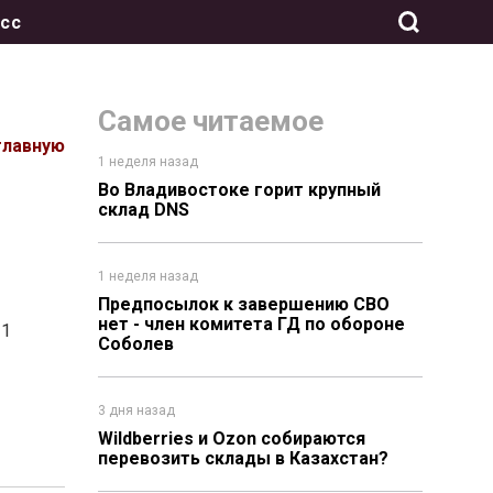
сс
Самое читаемое
главную
1 неделя назад
Во Владивостоке горит крупный
склад DNS
1 неделя назад
Предпосылок к завершению СВО
нет - член комитета ГД по обороне
21
Соболев
3 дня назад
Wildberries и Ozon собираются
перевозить склады в Казахстан?