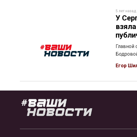
5 лет назад
У Сер
взяла
публи
Главной 
Бодрово
Егор Ши