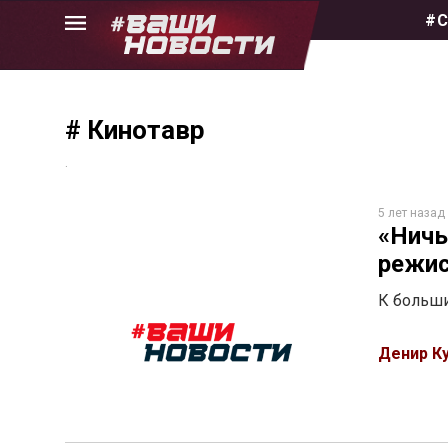
Skip
#С
to
the
content
# Кинотавр
.
5 лет назад
«Ничь
режис
К больши
Денир К