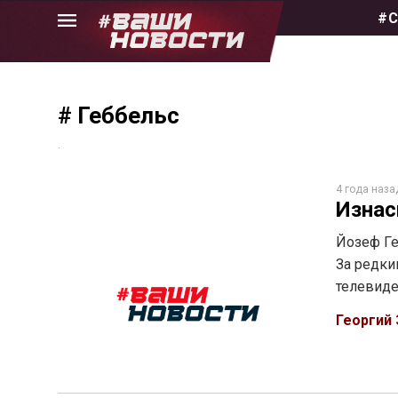
Skip
#С
to
the
content
# Геббельс
.
4 года наза
Изнас
Йозеф Ге
За редки
телевиде
Георгий