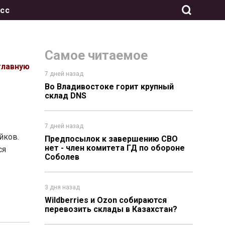
сс
Самое читаемое
главную
7 дней назад
Во Владивостоке горит крупный
склад DNS
7 дней назад
йков.
Предпосылок к завершению СВО
нет - член комитета ГД по обороне
ся
Соболев
3 дня назад
Wildberries и Ozon собираются
перевозить склады в Казахстан?