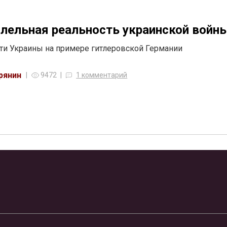
лельная реальность украинской войн
ти Украины на примере гитлеровской Германии
рянин
9472
1 комментарий