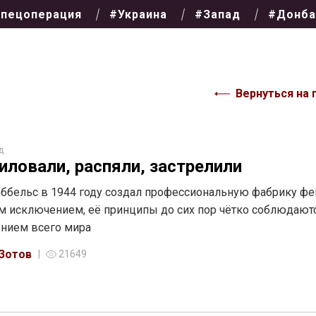
пецоперация
#Украина
#Запад
#Донба
Вернуться на 
д
иловали, распяли, застрелили
ббельс в 1944 году создал профессиональную фабрику фе
м исключением, её принципы до сих пор чётко соблюдают
нием всего мира
 Зотов
21649